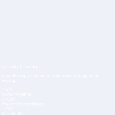
Avis de nos clients sur nos services d
Avis clients vérifiés
recueillis auprès de bénéficiaires accompagnés par
Maideo.
4.6
/5
Note
moyenne
41 000+
Prestations
réalisées
1 200+
Avis vérifiés