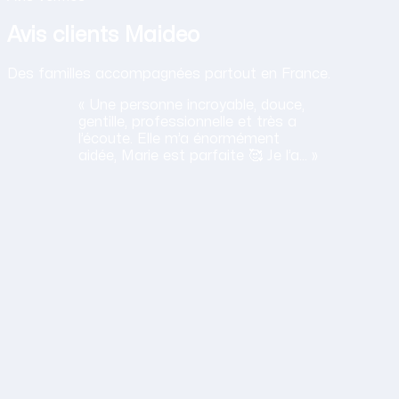
Avis clients Maideo
Des familles accompagnées partout en France.
« Une personne incroyable, douce,
gentille, professionnelle et très a
l’écoute. Elle m’a énormément
aidée, Marie est parfaite 🥰 Je l’a… »
H
Haciba
S.
Lavancia Epercy ·
juin 2026
Obtenir mon tarif en 2 minutes
14,30 €/h net · Tout compris · Sans carte bancaire
lation humaine
ane est a l'ecoute, travaille bien et sa gentillesse est un vrai
S
Sylvie
D.