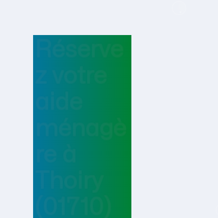
Réserve
z votre
aide
ménagè
re
à
Thoiry
(01710)