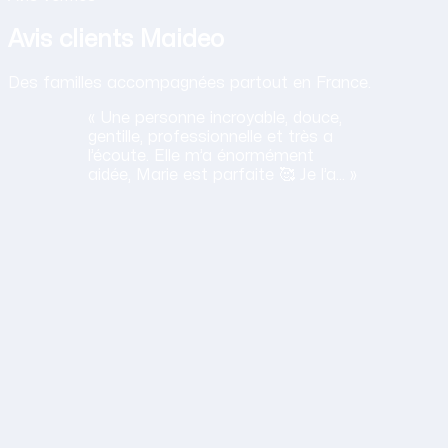
Avis clients Maideo
Des familles accompagnées partout en France.
« Une personne incroyable, douce,
gentille, professionnelle et très a
l’écoute. Elle m’a énormément
aidée, Marie est parfaite 🥰 Je l’a… »
H
Haciba
S.
Lavancia Epercy ·
juin 2026
Obtenir mon tarif en 2 minutes
14,30 €/h net · Tout compris · Sans carte bancaire
lation humaine
ane est a l'ecoute, travaille bien et sa gentillesse est un vrai
S
Sylvie
D.