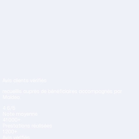
Avis de nos clients sur nos services d
Avis clients vérifiés
recueillis auprès de bénéficiaires accompagnés par
Maideo.
4.6
/5
Note
moyenne
41 000+
Prestations
réalisées
1 200+
Avis vérifiés