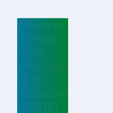
Réserve
z votre
aide
ménagè
re
à
Talissieu
(01510)