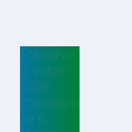
Réserve
z votre
aide
ménagè
re
à