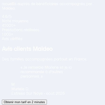
recueillis auprès de bénéficiaires accompagnés par
Maideo.
4.6
/5
Note
moyenne
41 000+
Prestations
réalisées
1 000+
Avis vérifiés
Avis clients Maideo
Des familles accompagnées partout en France.
« Je remercie Marlene et je la
recommande à d'autres
personnes. »
M
Murielle
D.
Estrees Sur Noye ·
août 2026
Obtenir mon tarif en 2 minutes