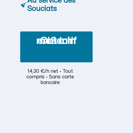
Au service des
Souciats
Obtenir mon tarif en 2 min
14,30 €/h net · Tout
compris · Sans carte
bancaire