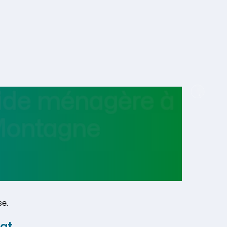
aide ménagère
à
Montagne
e.