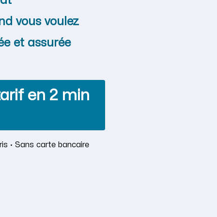
at
nd vous voulez
ée et assurée
arif en 2 min
is · Sans carte bancaire