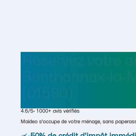
Réservez votre 
Sonthonnax-la-
(01580)
4.6/5
· 1 000+ avis vérifiés
Maideo s'occupe de votre ménage, sans paperass