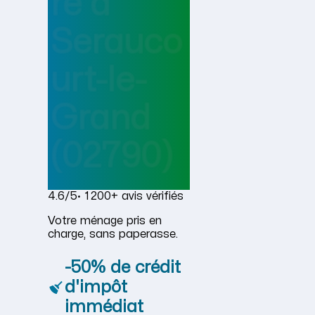
re
à
Serauco
urt-le-
Grand
(02790)
4.6/5
· 1 200+ avis vérifiés
Votre ménage pris en
charge, sans paperasse.
-50% de crédit
d'impôt
immédiat