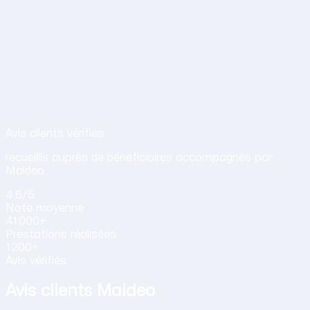
Avis de nos clients sur nos services d
Avis clients vérifiés
recueillis auprès de bénéficiaires accompagnés par
Maideo.
4.6
/5
Note
moyenne
41 000+
Prestations
réalisées
1 200+
Avis vérifiés
Avis clients Maideo