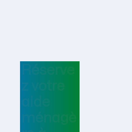
Réserve
z votre
aide
ménagè