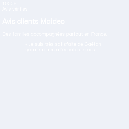
1 000+
Avis vérifiés
Avis clients Maideo
Des familles accompagnées partout en France.
« Je suis très satisfaite de Gaétan
qui a été très à l'écoute de mes
besoins, son travail est
satisfaisant, toujours agréable et
discret. »
M
Monique
D.
St Geours D Auribat ·
juil. 2026
Obtenir mon tarif en 2 minutes
14,30 €/h net · Tout compris · Sans carte bancaire
n humaine
s contacts avec l'équipe. Ils essaient de trouver des soluti