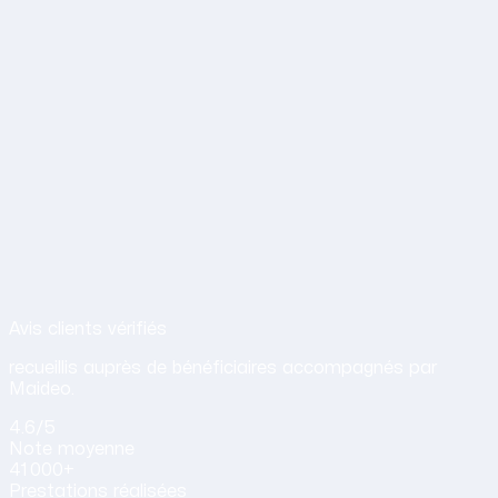
Avis de nos clients sur nos services d
Avis clients vérifiés
recueillis auprès de bénéficiaires accompagnés par
Maideo.
4.6
/5
Note
moyenne
41 000+
Prestations
réalisées