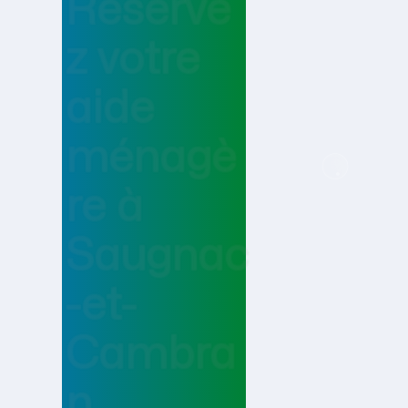
Réserve
z votre
aide
ménagè
re
à
Saugnac
-et-
Cambra
n