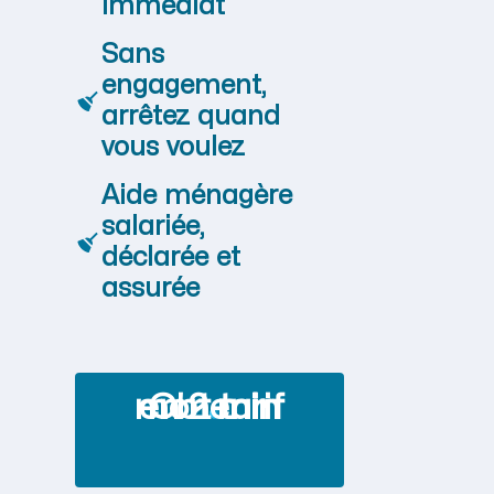
immédiat
Sans
engagement,
arrêtez quand
vous voulez
Aide ménagère
salariée,
déclarée et
assurée
Obtenir mon tarif en 2 min