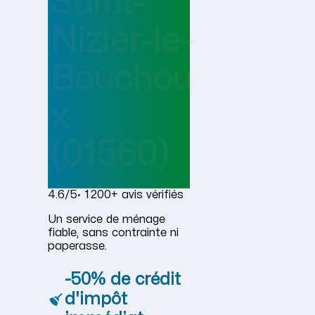
Saint-
Nizier-le-
Bouchou
x
(01560)
4.6/5
· 1 200+ avis vérifiés
Un service de ménage
fiable, sans contrainte ni
paperasse.
-50% de crédit
d'impôt