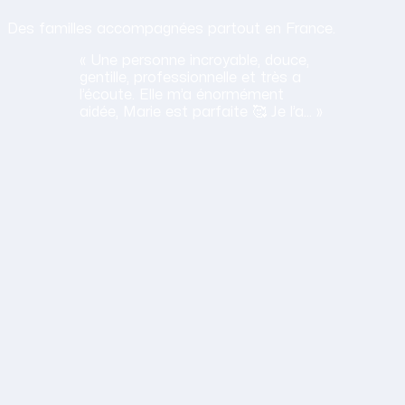
Des familles accompagnées partout en France.
« Une personne incroyable, douce,
gentille, professionnelle et très a
l’écoute. Elle m’a énormément
aidée, Marie est parfaite 🥰 Je l’a… »
H
Haciba
S.
Lavancia Epercy ·
juin 2026
Obtenir mon tarif en 2 minutes
14,30 €/h net · Tout compris · Sans carte bancaire
lation humaine
ane est a l'ecoute, travaille bien et sa gentillesse est un vrai
S
Sylvie
D.
Thoissey ·
juin 2026