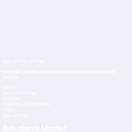
Avis de nos clients sur nos services d
Avis clients vérifiés
recueillis auprès de bénéficiaires accompagnés par
Maideo.
4.6
/5
Note
moyenne
41 000+
Prestations
réalisées
1 200+
Avis vérifiés
Avis clients Maideo