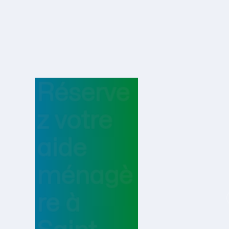
Réserve
z votre
aide
ménagè
re
à