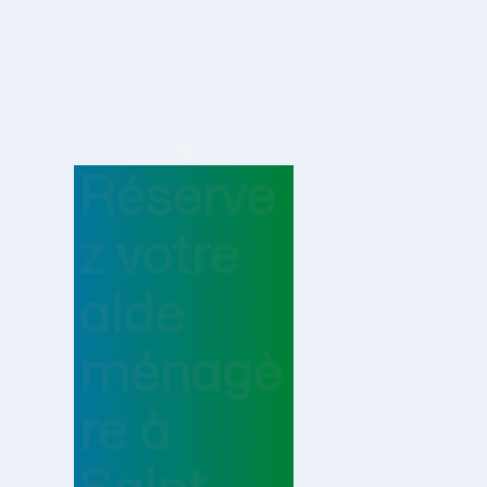
Réserve
z votre
aide
ménagè
re
à