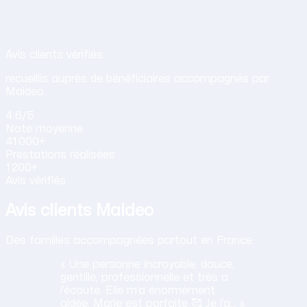
Avis de nos clients sur nos services d
Avis clients vérifiés
recueillis auprès de bénéficiaires accompagnés par
Maideo.
4.6
/5
Note
moyenne
41 000+
Prestations
réalisées
1 200+
Avis vérifiés
Avis clients Maideo
Des familles accompagnées partout en France.
« Une personne incroyable, douce,
gentille, professionnelle et très a
l’écoute. Elle m’a énormément
aidée, Marie est parfaite 🥰 Je l’a… »