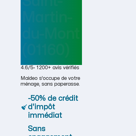
Saint-
Martin-
du-Mont
(01160)
4.6/5
· 1 200+ avis vérifiés
Maideo s'occupe de votre
ménage, sans paperasse.
-50% de crédit
d'impôt
immédiat
Sans