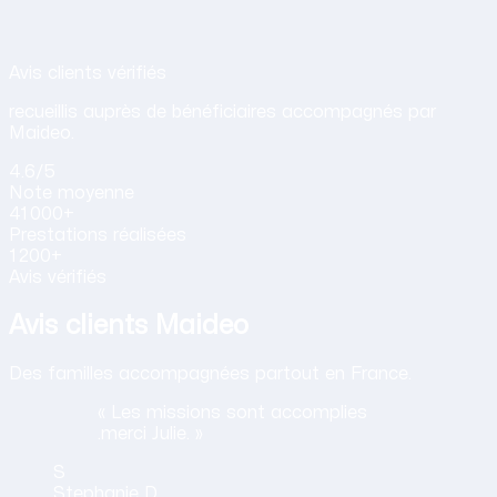
Avis de nos clients sur nos services d
Avis clients vérifiés
recueillis auprès de bénéficiaires accompagnés par
Maideo.
4.6
/5
Note
moyenne
41 000+
Prestations
réalisées
1 200+
Avis vérifiés
Avis clients Maideo
Des familles accompagnées partout en France.
« Les missions sont accomplies
.merci Julie. »
S
Stephanie
D.