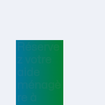
Réserve
z votre
aide
ménagè
re
à