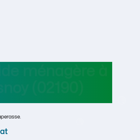
aide ménagère
à
snoy
(02190)
aperasse.
at