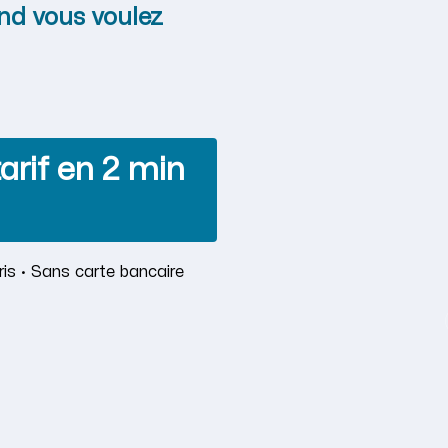
nd vous voulez
arif en 2 min
is · Sans carte bancaire