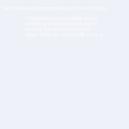
Des familles accompagnées partout en France.
« Une personne incroyable, douce,
gentille, professionnelle et très a
l’écoute. Elle m’a énormément
aidée, Marie est parfaite 🥰 Je l’a… »
H
Haciba
S.
Lavancia Epercy ·
juin 2026
Obtenir mon tarif en 2 minutes
14,30 €/h net · Tout compris · Sans carte bancaire
lation humaine
ane est a l'ecoute, travaille bien et sa gentillesse est un vrai
S
Sylvie
D.
Thoissey ·
juin 2026