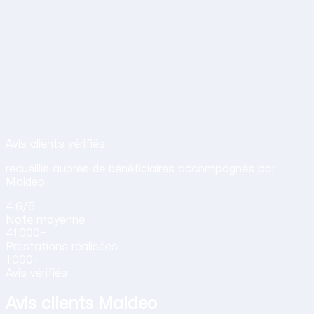
Avis de nos clients sur nos services d
Avis clients vérifiés
recueillis auprès de bénéficiaires accompagnés par
Maideo.
4.6
/5
Note
moyenne
41 000+
Prestations
réalisées
1 000+
Avis vérifiés
Avis clients Maideo