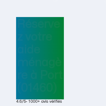
Réserve
z votre
aide
ménagè
re
à
Port
(01460)
4.6/5
· 1 000+ avis vérifiés