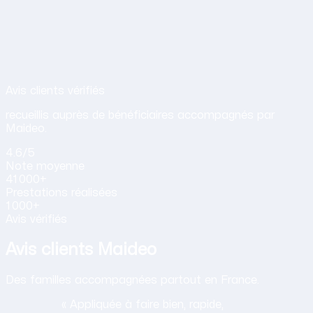
Avis de nos clients sur nos services d
Avis clients vérifiés
recueillis auprès de bénéficiaires accompagnés par
Maideo.
4.6
/5
Note
moyenne
41 000+
Prestations
réalisées
1 000+
Avis vérifiés
Avis clients Maideo
Des familles accompagnées partout en France.
« Appliquée à faire bien, rapide,