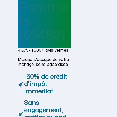
Pommie
rs
(69480)
4.6/5
· 1 000+ avis vérifiés
Maideo s'occupe de votre
ménage, sans paperasse.
-50% de crédit
d'impôt
immédiat
Sans
engagement,