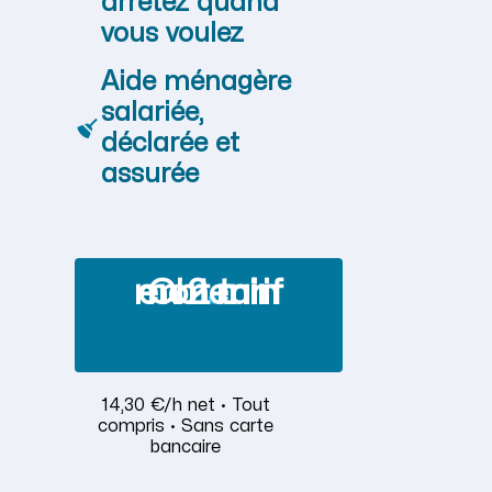
arrêtez quand
vous voulez
Aide ménagère
salariée,
déclarée et
assurée
Obtenir mon tarif en 2 min
14,30 €/h net · Tout
compris · Sans carte
bancaire