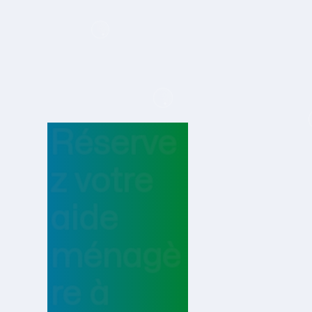
Réserve
z votre
aide
ménagè
re
à