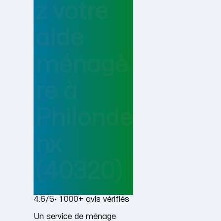
z votre
aide
ménagè
re
à
Philonde
nx
(40320)
4.6/5
· 1 000+ avis vérifiés
Un service de ménage