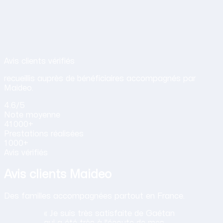
Avis de nos clients sur nos services d
Avis clients vérifiés
recueillis auprès de bénéficiaires accompagnés par
Maideo.
4.6
/5
Note
moyenne
41 000+
Prestations
réalisées
1 000+
Avis vérifiés
Avis clients Maideo
Des familles accompagnées partout en France.
« Je suis très satisfaite de Gaétan
qui a été très à l'écoute de mes