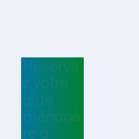
Réserve
z votre
aide
ménagè
re
à