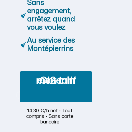
Sans
engagement,
arrêtez quand
vous voulez
Au service des
Montépierrins
Obtenir mon tarif en 2 min
14,30 €/h net · Tout
compris · Sans carte
bancaire