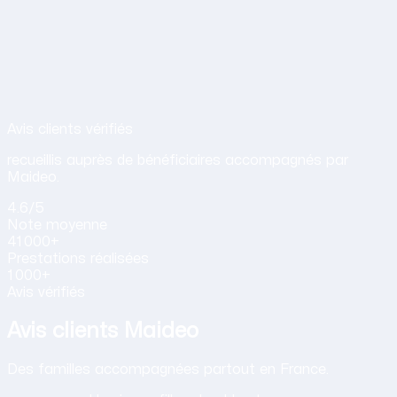
Avis de nos clients sur nos services d
Avis clients vérifiés
recueillis auprès de bénéficiaires accompagnés par
Maideo.
4.6
/5
Note
moyenne
41 000+
Prestations
réalisées
1 000+
Avis vérifiés
Avis clients Maideo
Des familles accompagnées partout en France.