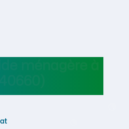
aide ménagère
à
40660)
at