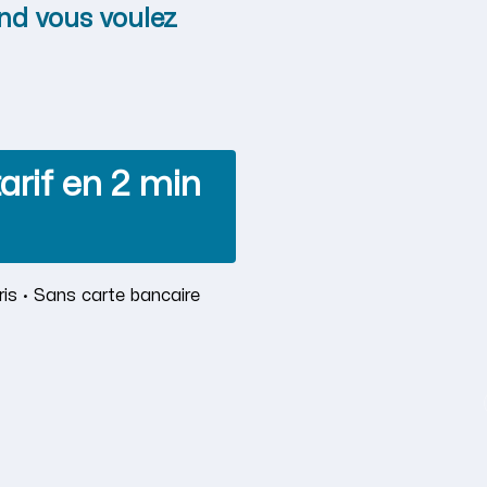
nd vous voulez
arif en 2 min
is · Sans carte bancaire