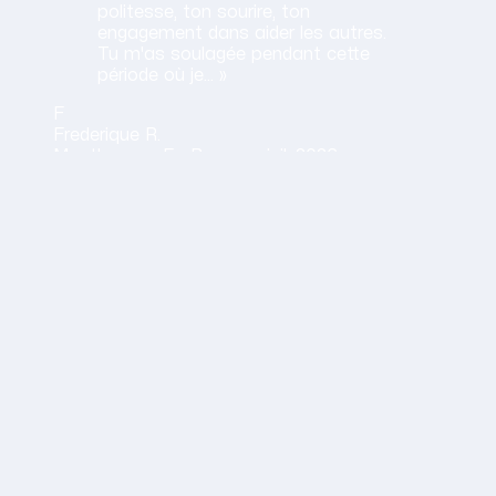
politesse, ton sourire, ton
engagement dans aider les autres.
Tu m'as soulagée pendant cette
période où je… »
F
Frederique
R.
Menthonnex En Bornes ·
juil. 2026
Obtenir mon tarif en 2 minutes
14,30 €/h net · Tout compris · Sans carte bancaire
vail
 vivement les services d'Aurélie: elle est toujours à l'écou
E.
juin 2026
aine