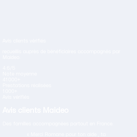
Avis de nos clients sur nos services d
Avis clients vérifiés
recueillis auprès de bénéficiaires accompagnés par
Maideo.
4.6
/5
Note
moyenne
41 000+
Prestations
réalisées
1 000+
Avis vérifiés
Avis clients Maideo
Des familles accompagnées partout en France.
« Merci Romane pour ton aide , ta