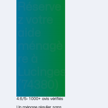
Réserve
z votre
aide
ménagè
re
à
Lucinges
(74380)
4.6/5
· 1 000+ avis vérifiés
Un ménage régulier, sans