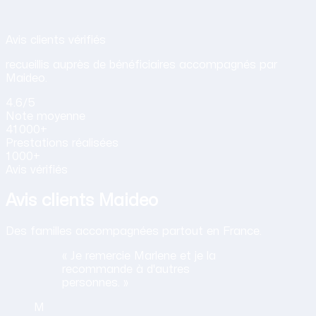
Avis de nos clients sur nos services d
Avis clients vérifiés
recueillis auprès de bénéficiaires accompagnés par
Maideo.
4.6
/5
Note
moyenne
41 000+
Prestations
réalisées
1 000+
Avis vérifiés
Avis clients Maideo
Des familles accompagnées partout en France.
« Je remercie Marlene et je la
recommande à d'autres
personnes. »
M