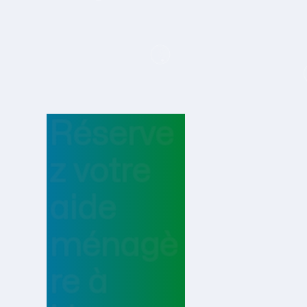
Réserve
z votre
aide
ménagè
re
à