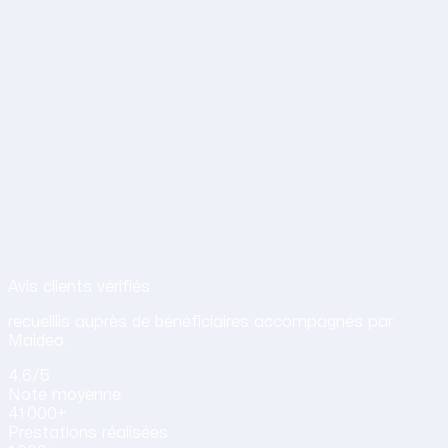
Avis de nos clients sur nos services d
Avis clients vérifiés
recueillis auprès de bénéficiaires accompagnés par
Maideo.
4.6
/5
Note
moyenne
41 000+
Prestations
réalisées