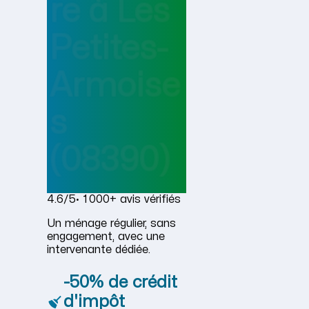
re
à
Les
Petites-
Armoise
s
(08390)
4.6/5
· 1 000+ avis vérifiés
Un ménage régulier, sans
engagement, avec une
intervenante dédiée.
-50% de crédit
d'impôt