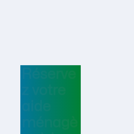
Réserve
z votre
aide
ménagè