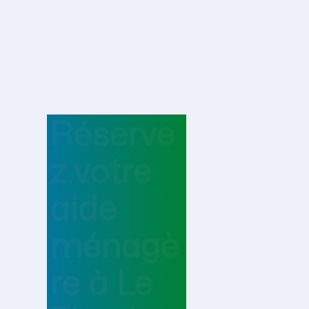
Réserve
z votre
aide
ménagè
re
à
Le