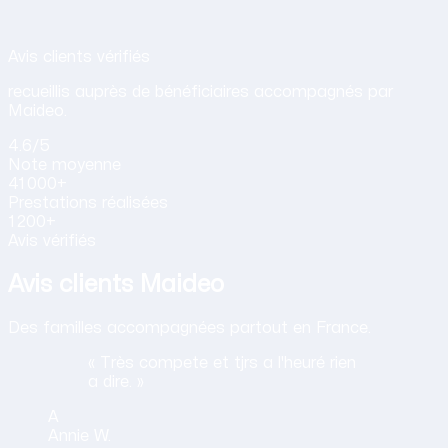
Avis de nos clients sur nos services d
Avis clients vérifiés
recueillis auprès de bénéficiaires accompagnés par
Maideo.
4.6
/5
Note
moyenne
41 000+
Prestations
réalisées
1 200+
Avis vérifiés
Avis clients Maideo
Des familles accompagnées partout en France.
« Très compete et tjrs a l'heuré rien
a dire. »
A
Annie
W.