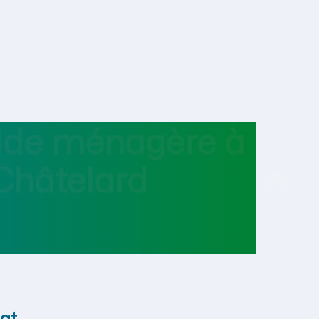
aide ménagère
à
Châtelard