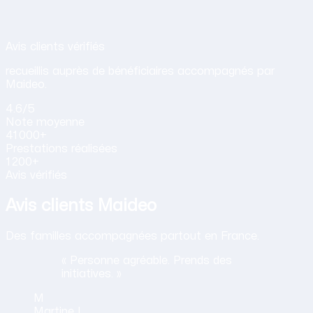
Avis de nos clients sur nos services d
Avis clients vérifiés
recueillis auprès de bénéficiaires accompagnés par
Maideo.
4.6
/5
Note
moyenne
41 000+
Prestations
réalisées
1 200+
Avis vérifiés
Avis clients Maideo
Des familles accompagnées partout en France.
« Personne agréable. Prends des
initiatives. »
M
Martine
L.