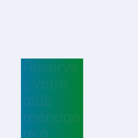
Réserve
z votre
aide
ménagè
re
à