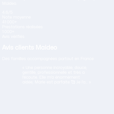
Maideo.
4.6
/5
Note
moyenne
41 000+
Prestations
réalisées
1 000+
Avis vérifiés
Avis clients Maideo
Des familles accompagnées partout en France.
« Une personne incroyable, douce,
gentille, professionnelle et très a
l’écoute. Elle m’a énormément
aidée, Marie est parfaite 🥰 Je l’a… »
H
Haciba
S.
Lavancia Epercy ·
juin 2026
Obtenir mon tarif en 2 minutes