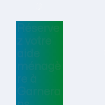
Réserve
z votre
aide
ménagè
re
à
Garnera
ns