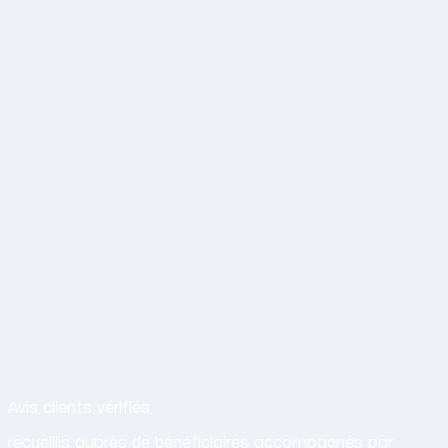
Avis de nos clients sur nos services d
Avis clients vérifiés
recueillis auprès de bénéficiaires accompagnés par