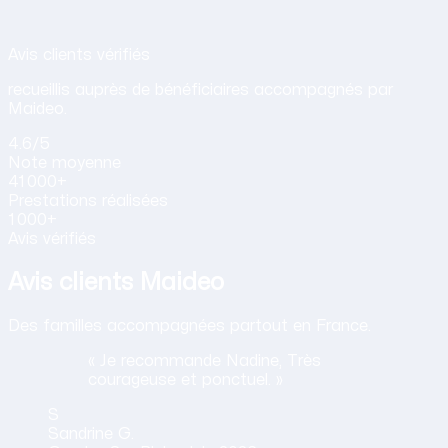
Avis de nos clients sur nos services d
Avis clients vérifiés
recueillis auprès de bénéficiaires accompagnés par
Maideo.
4.6
/5
Note
moyenne
41 000+
Prestations
réalisées
1 000+
Avis vérifiés
Avis clients Maideo
Des familles accompagnées partout en France.
« Je recommande Nadine, Très
courageuse et ponctuel. »
S
Sandrine
G.