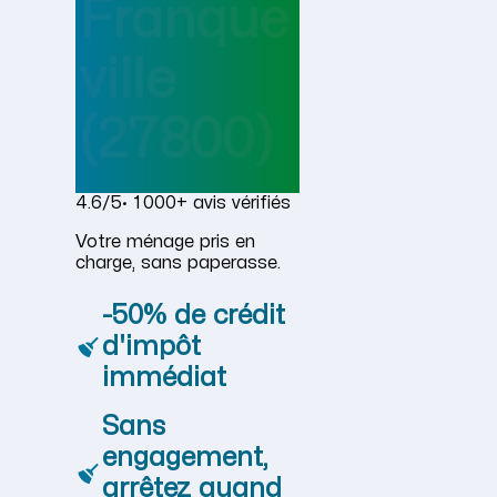
Franque
ville
(27800)
4.6/5
· 1 000+ avis vérifiés
Votre ménage pris en
charge, sans paperasse.
-50% de crédit
d'impôt
immédiat
Sans
engagement,
arrêtez quand