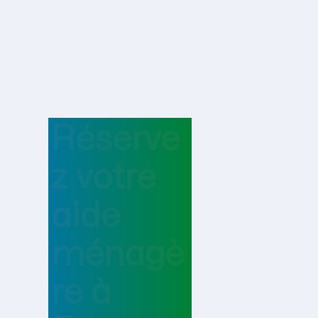
Réserve
z votre
aide
ménagè
re
à