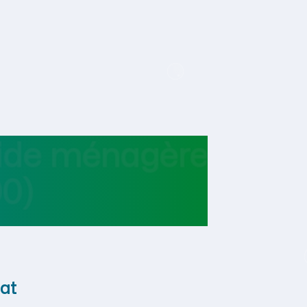
aide ménagère
0)
at