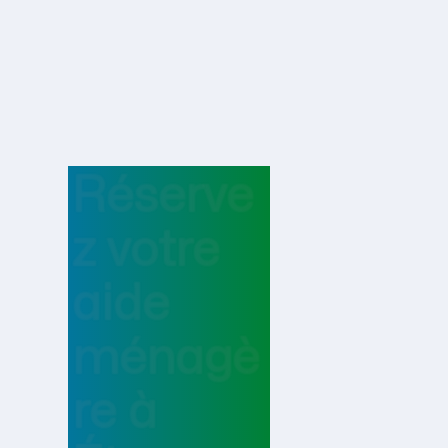
Réserve
z votre
aide
ménagè
re
à