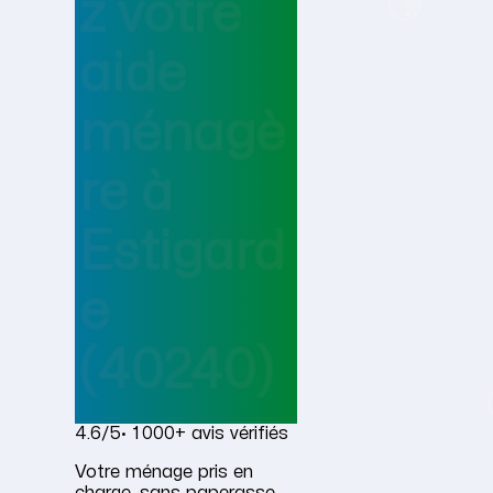
z votre
aide
ménagè
re
à
Estigard
e
(40240)
4.6/5
· 1 000+ avis vérifiés
Votre ménage pris en