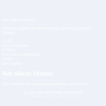
Avis de nos clients sur nos services d
Avis clients vérifiés
recueillis auprès de bénéficiaires accompagnés par
Maideo.
4.6
/5
Note
moyenne
41 000+
Prestations
réalisées
1 000+
Avis vérifiés
Avis clients Maideo
Des familles accompagnées partout en France.
« Je suis très satisfaite de Gaétan
qui a été très à l'écoute de mes
besoins, son travail est
satisfaisant, toujours agréable et