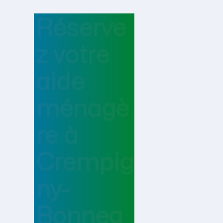
Réserve
z votre
aide
ménagè
re
à
Crempig
ny-
Bonneg