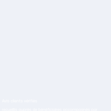
Avis de nos clients sur nos services d
Avis clients vérifiés
recueillis auprès de bénéficiaires accompagnés par