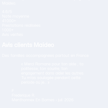
Maideo.
4.6
/5
Note
moyenne
41 000+
Prestations
réalisées
1 000+
Avis vérifiés
Avis clients Maideo
Des familles accompagnées partout en France.
« Merci Romane pour ton aide , ta
politesse, ton sourire, ton
engagement dans aider les autres.
Tu m'as soulagée pendant cette
période où je… »
F
Frederique
R.
Menthonnex En Bornes ·
juil. 2026