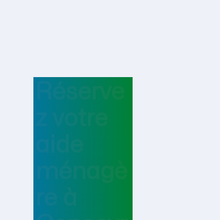
Réserve
z votre
aide
ménagè
re
à