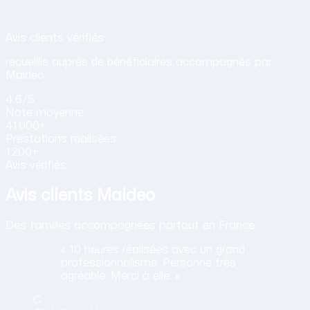
Avis de nos clients sur nos services d
Avis clients vérifiés
recueillis auprès de bénéficiaires accompagnés par
Maideo.
4.6
/5
Note
moyenne
41 000+
Prestations
réalisées
1 200+
Avis vérifiés
Avis clients Maideo
Des familles accompagnées partout en France.
« 10 heures réalisées avec un grand
professionnalisme. Personne très
agréable. Merci à elle. »
C