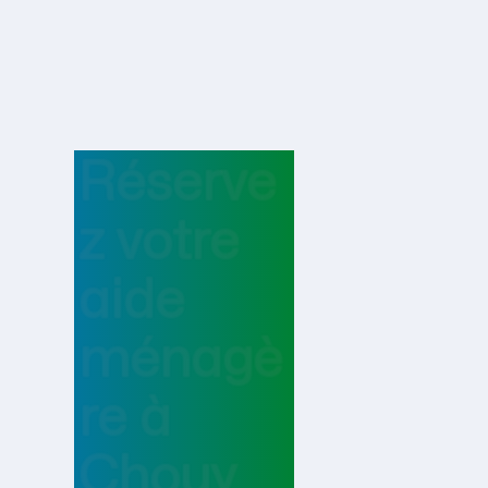
Réserve
z votre
aide
ménagè
re
à
Chouy