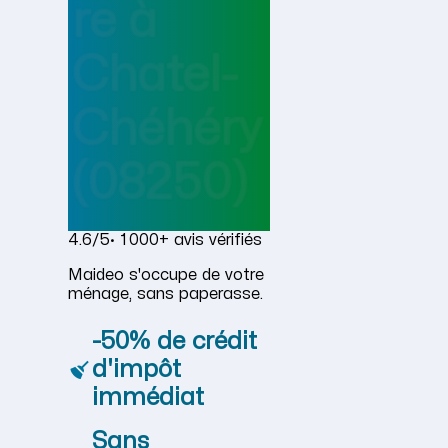
re
à
Chatel-
Chéhéry
(08250)
4.6/5
· 1 000+ avis vérifiés
Maideo s'occupe de votre
ménage, sans paperasse.
-50% de crédit
d'impôt
immédiat
Sans