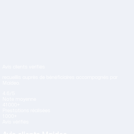
Avis de nos clients sur nos services d
Avis clients vérifiés
recueillis auprès de bénéficiaires accompagnés par
Maideo.
4.6
/5
Note
moyenne
41 000+
Prestations
réalisées
1 000+
Avis vérifiés