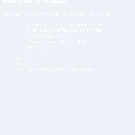
Avis clients Maideo
Des familles accompagnées partout en France.
« Nous sommes très satisfait de
Virginie elle a effectuer sa mission
avec beaucoup de
professionnalisme et de bien
vaillance. »
G
Guy
B.
St Vincent Jalmoutiers ·
août 2026
Obtenir mon tarif en 2 minutes
14,30 €/h net · Tout compris · Sans carte bancaire
tion humaine
us remercie Stéphanie, votre professionnali5sme, et votre ge
aymonde
G.
ynac ·
août 2026