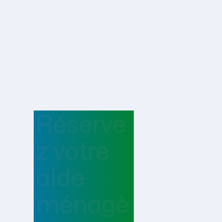
Réserve
z votre
aide
ménagè