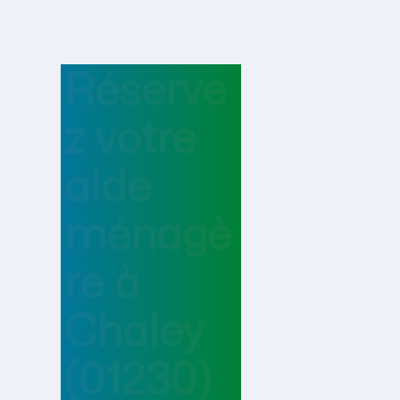
Réserve
z votre
aide
ménagè
re
à
Chaley
(01230)