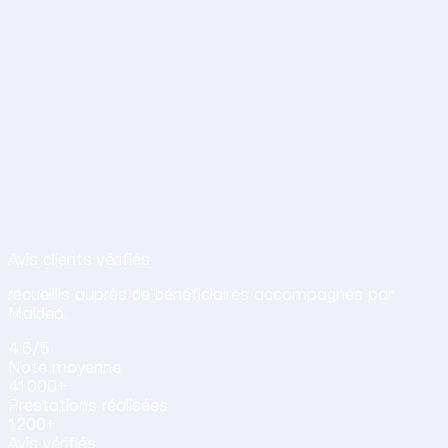
Avis de nos clients sur nos services d
Avis clients vérifiés
recueillis auprès de bénéficiaires accompagnés par
Maideo.
4.6
/5
Note
moyenne
41 000+
Prestations
réalisées
1 200+
Avis vérifiés