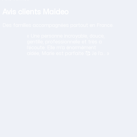
Avis clients Maideo
Des familles accompagnées partout en France.
« Une personne incroyable, douce,
gentille, professionnelle et très a
l’écoute. Elle m’a énormément
aidée, Marie est parfaite 🥰 Je l’a… »
H
Haciba
S.
Lavancia Epercy ·
juin 2026
Obtenir mon tarif en 2 minutes
14,30 €/h net · Tout compris · Sans carte bancaire
lation humaine
ane est a l'ecoute, travaille bien et sa gentillesse est un vrai
S
Sylvie
D.