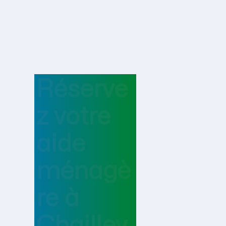
Réserve
z votre
aide
ménagè
re
à
Chaillev