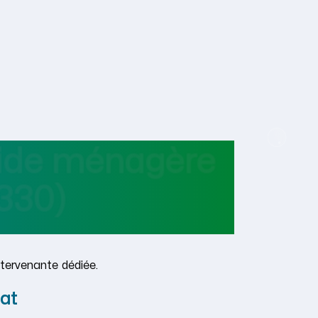
aide ménagère
330)
tervenante dédiée.
at