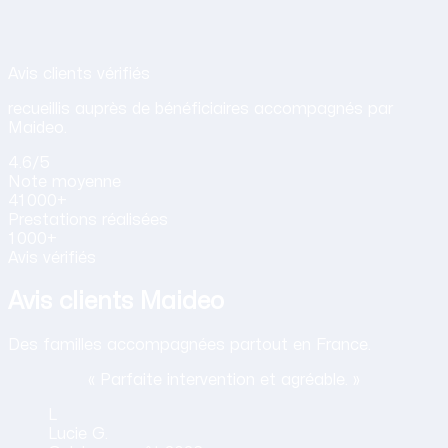
Avis de nos clients sur nos services d
Avis clients vérifiés
recueillis auprès de bénéficiaires accompagnés par
Maideo.
4.6
/5
Note
moyenne
41 000+
Prestations
réalisées
1 000+
Avis vérifiés
Avis clients Maideo
Des familles accompagnées partout en France.
« Parfaite intervention et agréable. »
L
Lucie
G.