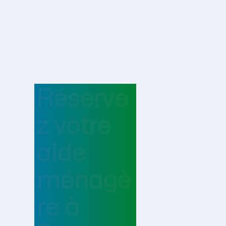
Réserve
z votre
aide
ménagè
re
à