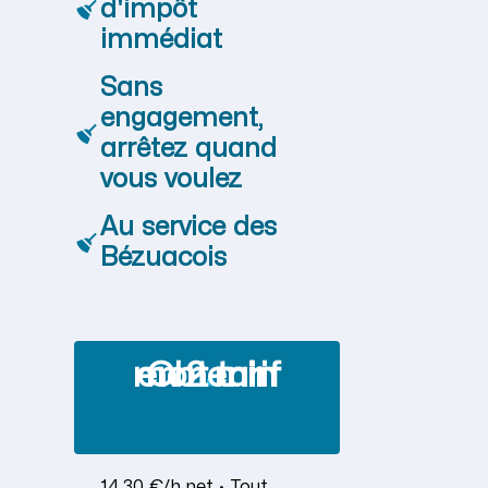
d'impôt
immédiat
Sans
engagement,
arrêtez quand
vous voulez
Au service des
Bézuacois
Obtenir mon tarif en 2 min
14,30 €/h net · Tout