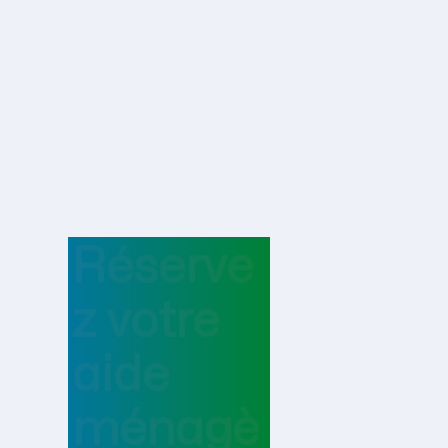
Réserve
z votre
aide
ménagè