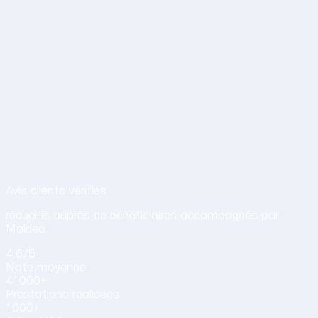
Avis de nos clients sur nos services d
Avis clients vérifiés
recueillis auprès de bénéficiaires accompagnés par
Maideo.
4.6
/5
Note
moyenne
41 000+
Prestations
réalisées
1 000+