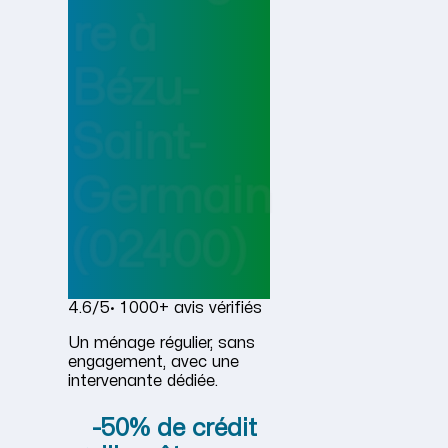
re
à
Bézu-
Saint-
Germain
(02400)
4.6/5
· 1 000+ avis vérifiés
Un ménage régulier, sans
engagement, avec une
intervenante dédiée.
-50% de crédit