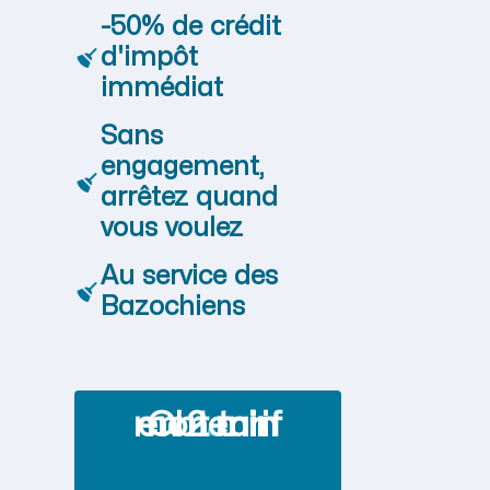
-50% de crédit
d'impôt
immédiat
Sans
engagement,
arrêtez quand
vous voulez
Au service des
Bazochiens
Obtenir mon tarif en 2 min