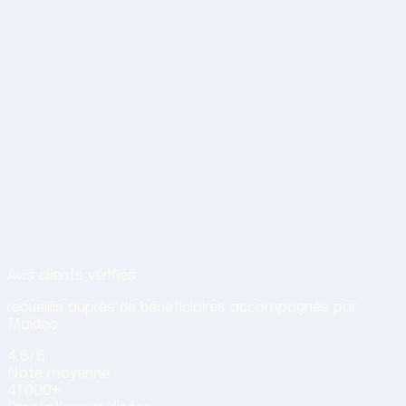
Avis de nos clients sur nos services d
Avis clients vérifiés
recueillis auprès de bénéficiaires accompagnés par
Maideo.
4.6
/5
Note
moyenne
41 000+