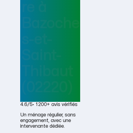
re
à
Bazoche
s-et-
Saint-
Thibaut
(02220)
4.6/5
· 1 200+ avis vérifiés
Un ménage régulier, sans
engagement, avec une
intervenante dédiée.