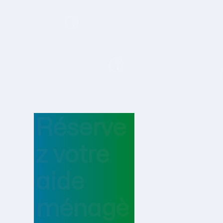
Réserve
z votre
aide
ménagè