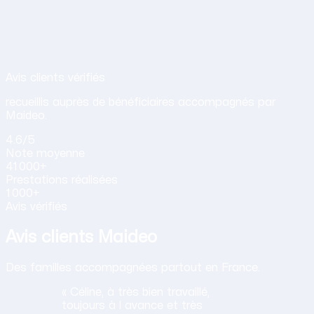
Avis de nos clients sur nos services d
Avis clients vérifiés
recueillis auprès de bénéficiaires accompagnés par
Maideo.
4.6
/5
Note
moyenne
41 000+
Prestations
réalisées
1 000+
Avis vérifiés
Avis clients Maideo
Des familles accompagnées partout en France.
« Céline, à très bien travaillé,
toujours à l avance et très