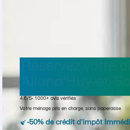
Réservez votre 
Alland'Huy-et-Sa
4.6/5
· 1 000+ avis vérifiés
Votre ménage pris en charge, sans paperasse.
-50% de crédit d'impôt immédi