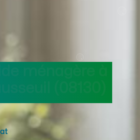
aide ménagère
à
usseuil
(08130)
at