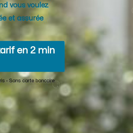
nd vous voulez
ée et assurée
arif en 2 min
is · Sans carte bancaire