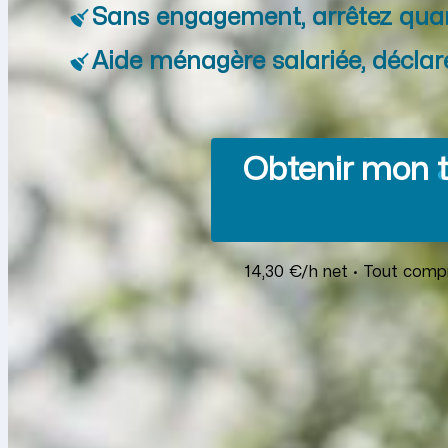
Sans engagement, arrêtez qua
Aide ménagère salariée, déclar
Obtenir mon t
14,30 €/h net · Tout compr