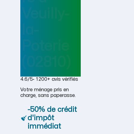
Veuilly-
la-
Poterie
(02810)
4.6/5
· 1 200+ avis vérifiés
Votre ménage pris en
charge, sans paperasse.
-50% de crédit
d'impôt
immédiat