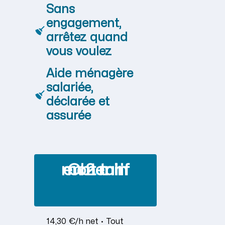
Sans
engagement,
arrêtez quand
vous voulez
Aide ménagère
salariée,
déclarée et
assurée
Obtenir mon tarif en 2 min
14,30 €/h net · Tout