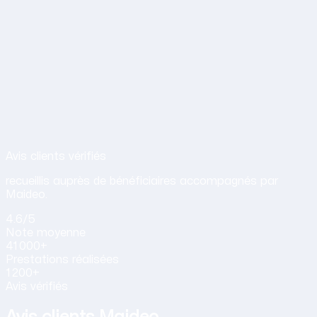
Avis de nos clients sur nos services d
Avis clients vérifiés
recueillis auprès de bénéficiaires accompagnés par
Maideo.
4.6
/5
Note
moyenne
41 000+
Prestations
réalisées
1 200+
Avis vérifiés